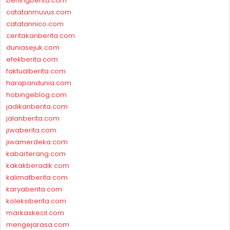
beningberita.com
catatanmuvus.com
catatannico.com
ceritakanberita.com
duniasejuk.com
efekberita.com
faktualberita.com
harapandunia.com
hobingeblog.com
jadikanberita.com
jalanberita.com
jiwaberita.com
jiwamerdeka.com
kabarterang.com
kakakberadik.com
kalimatberita.com
karyaberita.com
koleksiberita.com
markaskecil.com
mengejarasa.com