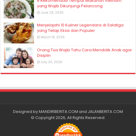
6 Rekomendasi Tempat Makanan Vietnam
yang Wajib Dikunjungi Pelancong
June 29, 2026
Menjelajahi 10 Kuliner Legendaris di Salatiga
yang Tetap Eksis dan Populer
March 19, 2025
Orang Tua Wajib Tahu Cara Mendidik Anak agar
Disiplin
July 30, 2026
Designed by
MANDIRIBERITA.COM
and
JALANBERITA.COM
© Copyright 2026, All Rights Reserved.