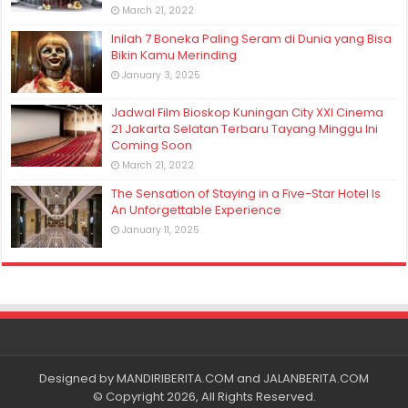
March 21, 2022
Inilah 7 Boneka Paling Seram di Dunia yang Bisa
Bikin Kamu Merinding
January 3, 2025
Jadwal Film Bioskop Kuningan City XXI Cinema
21 Jakarta Selatan Terbaru Tayang Minggu Ini
Coming Soon
March 21, 2022
The Sensation of Staying in a Five-Star Hotel Is
An Unforgettable Experience
January 11, 2025
Designed by
MANDIRIBERITA.COM
and
JALANBERITA.COM
© Copyright 2026, All Rights Reserved.