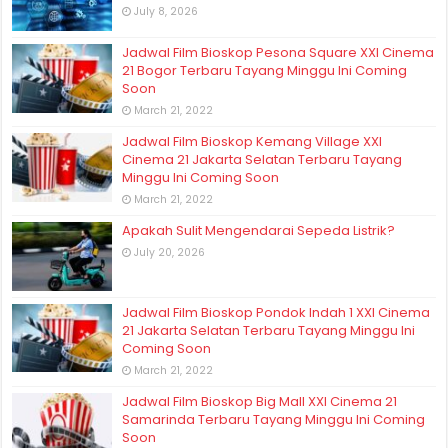
July 8, 2026
Jadwal Film Bioskop Pesona Square XXI Cinema
21 Bogor Terbaru Tayang Minggu Ini Coming
Soon
March 21, 2022
Jadwal Film Bioskop Kemang Village XXI
Cinema 21 Jakarta Selatan Terbaru Tayang
Minggu Ini Coming Soon
March 21, 2022
Apakah Sulit Mengendarai Sepeda Listrik?
July 20, 2026
Jadwal Film Bioskop Pondok Indah 1 XXI Cinema
21 Jakarta Selatan Terbaru Tayang Minggu Ini
Coming Soon
March 21, 2022
Jadwal Film Bioskop Big Mall XXI Cinema 21
Samarinda Terbaru Tayang Minggu Ini Coming
Soon