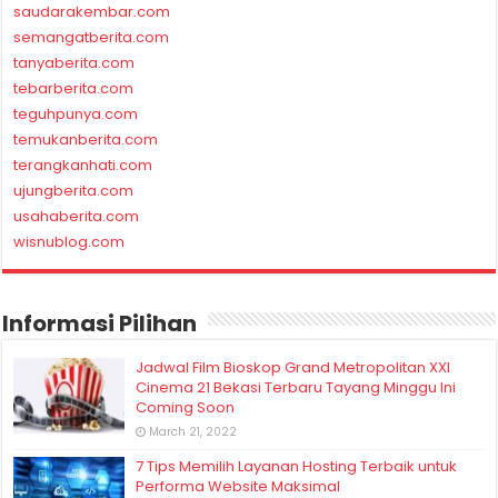
saudarakembar.com
semangatberita.com
tanyaberita.com
tebarberita.com
teguhpunya.com
temukanberita.com
terangkanhati.com
ujungberita.com
usahaberita.com
wisnublog.com
Informasi Pilihan
Jadwal Film Bioskop Grand Metropolitan XXI
Cinema 21 Bekasi Terbaru Tayang Minggu Ini
Coming Soon
March 21, 2022
7 Tips Memilih Layanan Hosting Terbaik untuk
Performa Website Maksimal