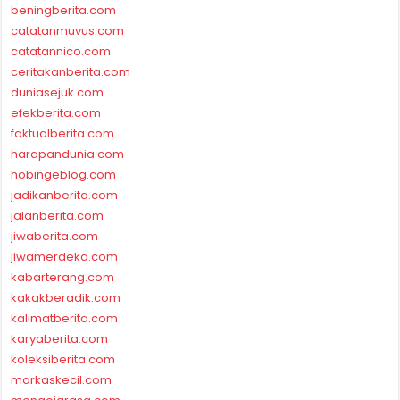
beningberita.com
catatanmuvus.com
catatannico.com
ceritakanberita.com
duniasejuk.com
efekberita.com
faktualberita.com
harapandunia.com
hobingeblog.com
jadikanberita.com
jalanberita.com
jiwaberita.com
jiwamerdeka.com
kabarterang.com
kakakberadik.com
kalimatberita.com
karyaberita.com
koleksiberita.com
markaskecil.com