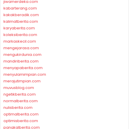
jiwamerdeka.com
kabarterang.com
kakakberadik.com
kalimatberita.com
karyaberita.com
koleksiberita.com
markaskecil.com
mengejarasa.com
mengukirdunia.com
mandiriberita.com
menyapaberita.com
menyulamimpian.com
merajutimpian.com
muvusblog.com
ngetikberita.com
normalberita.com
nulisberita.com
optimalberita.com
optimisberita.com
pangkalberita.com