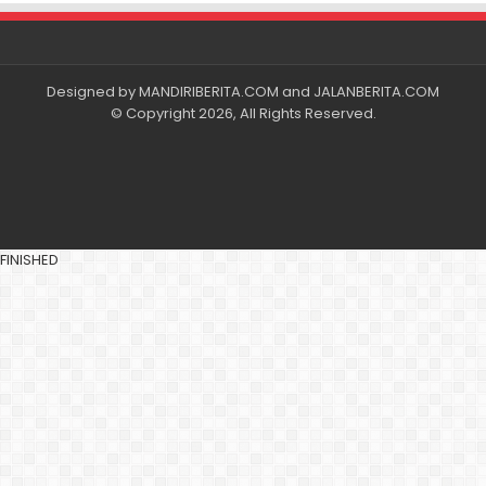
Designed by
MANDIRIBERITA.COM
and
JALANBERITA.COM
© Copyright 2026, All Rights Reserved.
FINISHED