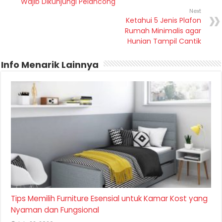
Wajib Dikunjungi Pelancong
Next
Ketahui 5 Jenis Plafon
Rumah Minimalis agar
Hunian Tampil Cantik
Info Menarik Lainnya
Tips Memilih Furniture Esensial untuk Kamar Kost yang
Nyaman dan Fungsional