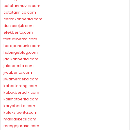
catatanmuvus.com
catatannico.com
ceritakanberita.com
duniasejuk.com
efekberita.com
faktualberita.com
harapandunia.com
hobingeblog.com
jadikanberita.com
jalanberita.com
jiwaberita.com
jiwamerdeka.com
kabarterang.com
kakakberadik.com
kalimatberita.com
karyaberita.com
koleksiberita.com
markaskecil.com
mengejarasa.com