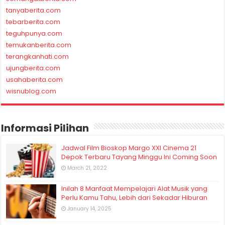
tanyaberita.com
tebarberita.com
teguhpunya.com
temukanberita.com
terangkanhati.com
ujungberita.com
usahaberita.com
wisnublog.com
Informasi Pilihan
Jadwal Film Bioskop Margo XXI Cinema 21
Depok Terbaru Tayang Minggu Ini Coming Soon
March 21, 2022
Inilah 8 Manfaat Mempelajari Alat Musik yang
Perlu Kamu Tahu, Lebih dari Sekadar Hiburan
January 14, 2025