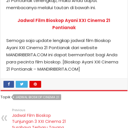
21 Pontianak terlengkap, maka Anda dapat
membacanya melalui tautan di bawah ini.
Jadwal Film Bioskop Ayani XXI Cinema 21
Pontianak
Semoga saja update lengkap jadwal film Bioskop
Ayani XXI Cinema 21 Pontianak dari website
MANDIRIBERITA.COM ini dapat bermanfaat bagi Anda
para pecinta film bioskop. [Bioskop Ayani XXI Cinema
21 Pontianak – MANDIRIBERITA.COM]
Topik
JADWAL BIOSKOP CINEMA 21
Previous
Jadwal Film Bioskop
Tunjungan 3 XXI Cinema 21
Surabaya Terbaru Tayang