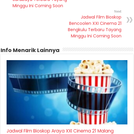
Minggu Ini Coming Soon
Next
Jadwal Film Bioskop
Bencoolen XXI Cinema 21
Bengkulu Terbaru Tayang
Minggu Ini Coming Soon
Info Menarik Lainnya
Jadwal Film Bioskop Araya XXI Cinema 21 Malang