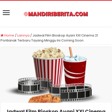
Home
/
Lainnya
/
Jadwal Film Bioskop Ayani XXI Cinema 21
Pontianak Terbaru Tayang Minggu Ini Coming Soon
Jadwal Film Bioskop Ayani XXI Cinema