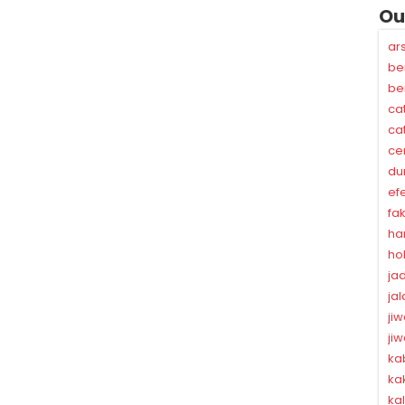
Ou
ar
be
be
ca
ca
ce
du
ef
fa
ha
ho
ja
ja
ji
ji
ka
ka
ka