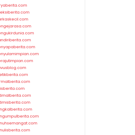
ryaberita.com
leksiberita.com
rkaskecil.com
ngejarasa.com
ngukirdunia.com
ndiriberita.com
nyapaberita.com
nyulamimpian.com
rajutimpian.com
vusblog.com
etikberita.com
rmalberita.com
lisberita.com
timalberita.com
timisberita.com
ngkalberita.com
ngumpulberita.com
nuhsemangat.com
nulisberita.com