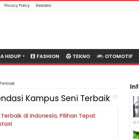
Privacy Policy
Redaksi
A HIDUP
FASHION
TEKNO
OTOMOTIF
Terbaik
In
ndasi Kampus Seni Terbaik
erbaik di Indonesia, Pilihan Tepat
stasi
A