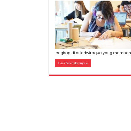
lengkap di artarkviroqua yang membahas 
Baca Selengkapnya »