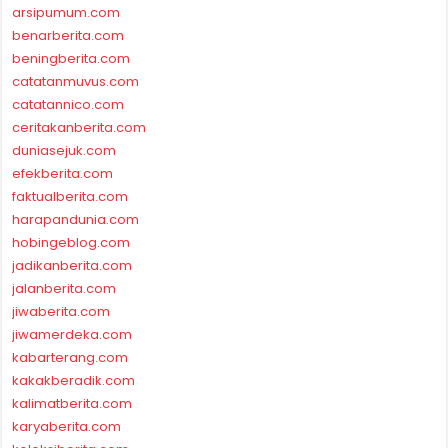
arsipumum.com
benarberita.com
beningberita.com
catatanmuvus.com
catatannico.com
ceritakanberita.com
duniasejuk.com
efekberita.com
faktualberita.com
harapandunia.com
hobingeblog.com
jadikanberita.com
jalanberita.com
jiwaberita.com
jiwamerdeka.com
kabarterang.com
kakakberadik.com
kalimatberita.com
karyaberita.com