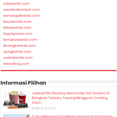
salinberita.com
saudarakembar.com
semangatberita.com
tanyaberita.com
tebarberita.com
teguhpunya.com
temukanberita.com
terangkanhati.com
ujungberita.com
usahaberita.com
wisnublog.com
Informasi Pilihan
Jadwal Film Bioskop Bencoolen XXI Cinema 21
Bengkulu Terbaru Tayang Minggu Ini Coming
Soon
March 21, 2022
5 Tips Menjaga Komitmen Hubungan Pasangan