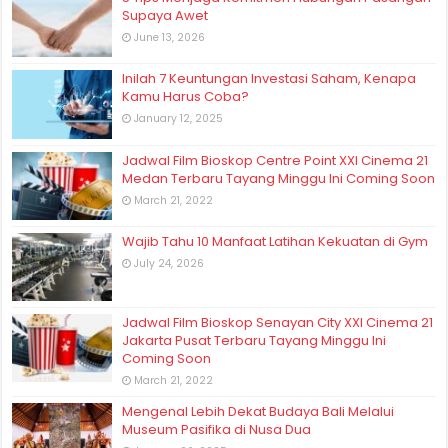
Supaya Awet
June 13, 2026
Inilah 7 Keuntungan Investasi Saham, Kenapa
Kamu Harus Coba?
January 12, 2025
Jadwal Film Bioskop Centre Point XXI Cinema 21
Medan Terbaru Tayang Minggu Ini Coming Soon
March 21, 2022
Wajib Tahu 10 Manfaat Latihan Kekuatan di Gym
July 24, 2026
Jadwal Film Bioskop Senayan City XXI Cinema 21
Jakarta Pusat Terbaru Tayang Minggu Ini
Coming Soon
March 21, 2022
Mengenal Lebih Dekat Budaya Bali Melalui
Museum Pasifika di Nusa Dua