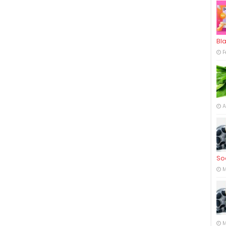
Bl
F
A
So
M
M