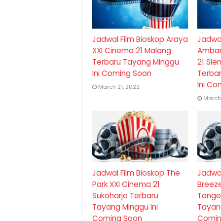
Jadwal Film Bioskop Araya
Jadwal
XXI Cinema 21 Malang
Ambar
Terbaru Tayang Minggu
21 Sl
Ini Coming Soon
Terba
Ini Co
March 21, 2022
March 
Jadwal Film Bioskop The
Jadwal
Park XXI Cinema 21
Breeze
Sukoharjo Terbaru
Tange
Tayang Minggu Ini
Tayang
Coming Soon
Comin