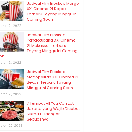
Jadwal Film Bioskop Margo
XXI Cinema 21 Depok
Terbaru Tayang Minggu Ini
Coming Soon
arch 21, 2022
Jadwal Film Bioskop
Panakkukang XXI Cinema
21 Makassar Terbaru
Tayang Minggu Ini Coming
on
arch 21, 2022
Jadwal Film Bioskop
Metropolitan XXI Cinema 21
Bekasi Terbaru Tayang
Minggu Ini Coming Soon
arch 21, 2022
7 Tempat All You Can Eat
Jakarta yang Wajib Dicoba,
Nikmati Hidangan
Sepuasnya!
arch 29, 2025