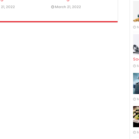
21, 2022
March 21, 2022
M
So
M
M
M