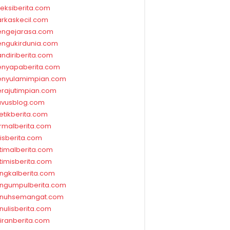
leksiberita.com
rkaskecil.com
ngejarasa.com
ngukirdunia.com
ndiriberita.com
nyapaberita.com
nyulamimpian.com
rajutimpian.com
vusblog.com
etikberita.com
rmalberita.com
lisberita.com
timalberita.com
timisberita.com
ngkalberita.com
ngumpulberita.com
nuhsemangat.com
nulisberita.com
kiranberita.com