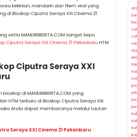
 korea kekinian, mandarin dan filem viral yang
ar
ng di Bioskop Ciputra Seraya XXI Cinema 21
be
be
ca
ung setia MANDIRIBERITA.COM sangat kepo
ca
kop Ciputra Seraya XXI Cinema 21 Pekanbaru
HTM
ce
du
ef
kop Ciputra Seraya XXI
fa
ha
aru
ho
ja
ja
lm bioskop di MANDIRIBERITA.COM yang
ji
dan HTM terbaru di Bioskop Ciputra Seraya XXI
ji
 maka Anda dapat membacanya melalui tautan
ka
ka
ka
utra Seraya XXI Cinema 21 Pekanbaru
ka