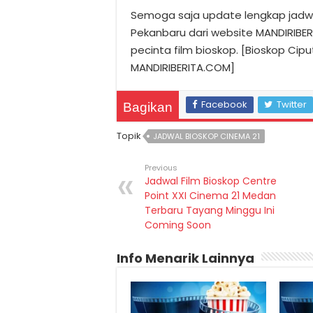
Semoga saja update lengkap jadwal
Pekanbaru dari website MANDIRIBE
pecinta film bioskop. [Bioskop Cip
MANDIRIBERITA.COM]
Facebook
Twitter
Bagikan
Topik
JADWAL BIOSKOP CINEMA 21
Previous
Jadwal Film Bioskop Centre
Point XXI Cinema 21 Medan
Terbaru Tayang Minggu Ini
Coming Soon
Info Menarik Lainnya