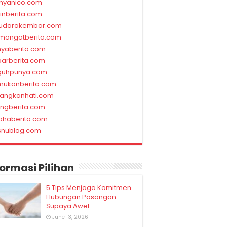
nyanico.com
linberita.com
udarakembar.com
mangatberita.com
nyaberita.com
barberita.com
guhpunya.com
mukanberita.com
rangkanhati.com
ungberita.com
ahaberita.com
snublog.com
formasi Pilihan
5 Tips Menjaga Komitmen
Hubungan Pasangan
Supaya Awet
June 13, 2026