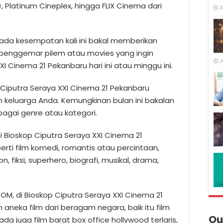
 Platinum Cineplex, hingga FLIX Cinema dari
A
ada kesempatan kali ini bakal memberikan
 penggemar pilem atau movies yang ingin
J
I Cinema 21 Pekanbaru hari ini atau minggu ini.
 Ciputra Seraya XXI Cinema 21 Pekanbaru
 keluarga Anda. Kemungkinan bulan ini bakalan
bagai genre atau kategori.
i Bioskop Ciputra Seraya XXI Cinema 21
rti film komedi, romantis atau percintaan,
n, fiksi, superhero, biografi, musikal, drama,
M, di Bioskop Ciputra Seraya XXI Cinema 21
aneka film dari beragam negara, baik itu film
Ou
ada juga film barat box office hollywood terlaris,