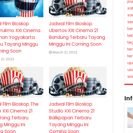
pu
sa
sa
se
 Film Bioskop
Jadwal Film Bioskop
ta
rukmo XXI Cinema
Ubertos XXI Cinema 21
te
eman Yogyakarta
Bandung Terbaru Tayang
te
ru Tayang Minggu
Minggu Ini Coming Soon
te
ming Soon
March 21, 2022
te
21, 2022
uj
us
wi
In
 Film Bioskop The
Jadwal Film Bioskop
 XXI Cinema 21
Studio XXI Cinema 21
rang Terbaru
Balikpapan Terbaru
 Minggu Ini
Tayang Minggu Ini
g Soon
Coming Soon