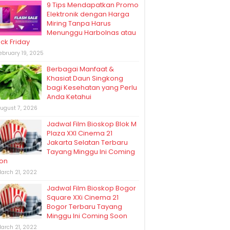
9 Tips Mendapatkan Promo
Elektronik dengan Harga
Miring Tanpa Harus
Menunggu Harbolnas atau
ack Friday
ebruary 19, 2025
Berbagai Manfaat &
Khasiat Daun Singkong
bagi Kesehatan yang Perlu
Anda Ketahui
ugust 7, 2026
Jadwal Film Bioskop Blok M
Plaza XXI Cinema 21
Jakarta Selatan Terbaru
Tayang Minggu Ini Coming
on
arch 21, 2022
Jadwal Film Bioskop Bogor
Square XXi Cinema 21
Bogor Terbaru Tayang
Minggu Ini Coming Soon
arch 21, 2022