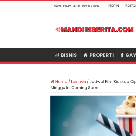
Home
Konta
SATURDAY , AUGUST 8 2026
BISNIS
PROPERTI
GAY
Home
/
Lainnya
/
Jadwal Film Bioskop Ci
Minggu Ini Coming Soon