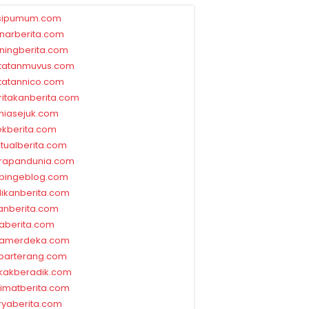
sipumum.com
narberita.com
ningberita.com
tatanmuvus.com
tatannico.com
ritakanberita.com
niasejuk.com
ekberita.com
ktualberita.com
rapandunia.com
bingeblog.com
dikanberita.com
lanberita.com
waberita.com
wamerdeka.com
barterang.com
kakberadik.com
limatberita.com
ryaberita.com