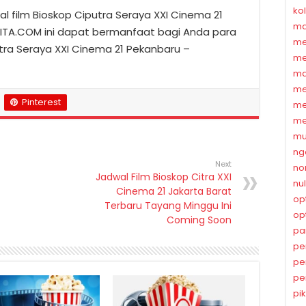
ko
 film Bioskop Ciputra Seraya XXI Cinema 21
ma
RITA.COM ini dapat bermanfaat bagi Anda para
me
utra Seraya XXI Cinema 21 Pekanbaru –
me
ma
me
Pinterest
me
me
mu
ng
Next
no
Jadwal Film Bioskop Citra XXI
nu
Cinema 21 Jakarta Barat
op
Terbaru Tayang Minggu Ini
op
Coming Soon
pa
pe
pe
pe
pi