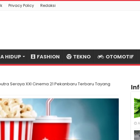
k
Privacy Policy
Redaksi
A HIDUP
FASHION
TEKNO
OTOMOTIF
putra Seraya XXI Cinema 21 Pekanbaru Terbaru Tayang
In
A