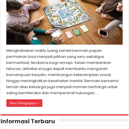
Menghabiskan waktu luang sambil bermain papan
permainan bisa menjadi pilihan yang seru sekaligus
bermanfaat, terutama bagi remaja. Selain memberikan
hiburan, aktivitas ini juga dapat membantu mengasah
kemampuan berpikir, membangun keterampilan sosial,
hingga meningkatkan kesehatan mental. Bermain bersama
teman atau keluarga juga menjadi momen berharga untuk
saling berinteraksi dan mempererat hubungan. …
Baca Selengkapnya »
Informasi Terbaru