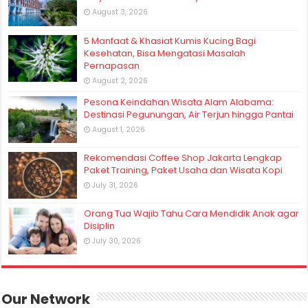
August 3, 2026
5 Manfaat & Khasiat Kumis Kucing Bagi
Kesehatan, Bisa Mengatasi Masalah
Pernapasan
August 2, 2026
Pesona Keindahan Wisata Alam Alabama:
Destinasi Pegunungan, Air Terjun hingga Pantai
August 1, 2026
Rekomendasi Coffee Shop Jakarta Lengkap
Paket Training, Paket Usaha dan Wisata Kopi
July 31, 2026
Orang Tua Wajib Tahu Cara Mendidik Anak agar
Disiplin
July 30, 2026
Our Network