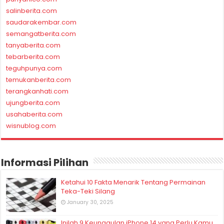
salinberita.com
saudarakembar.com
semangatberita.com
tanyaberita.com
tebarberita.com
teguhpunya.com
temukanberita.com
terangkanhati.com
ujungberita.com
usahaberita.com
wisnublog.com
Informasi Pilihan
Ketahui 10 Fakta Menarik Tentang Permainan
Teka-Teki Silang
January 30, 2025
Inilah 9 Keunggulan iPhone 14 yang Perlu Kamu