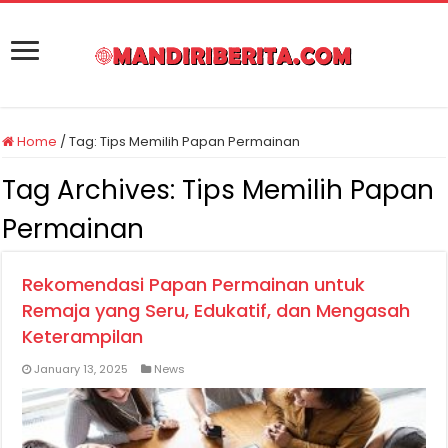
Home
/
Tag:
Tips Memilih Papan Permainan
Tag Archives:
Tips Memilih Papan
Permainan
Rekomendasi Papan Permainan untuk
Remaja yang Seru, Edukatif, dan Mengasah
Keterampilan
January 13, 2025
News