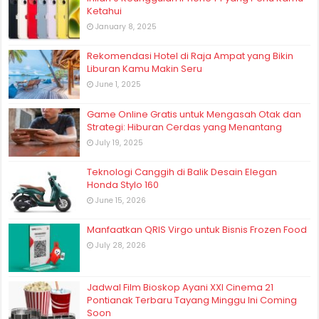
Ketahui
January 8, 2025
Rekomendasi Hotel di Raja Ampat yang Bikin
Liburan Kamu Makin Seru
June 1, 2025
Game Online Gratis untuk Mengasah Otak dan
Strategi: Hiburan Cerdas yang Menantang
July 19, 2025
Teknologi Canggih di Balik Desain Elegan
Honda Stylo 160
June 15, 2026
Manfaatkan QRIS Virgo untuk Bisnis Frozen Food
July 28, 2026
Jadwal Film Bioskop Ayani XXI Cinema 21
Pontianak Terbaru Tayang Minggu Ini Coming
Soon