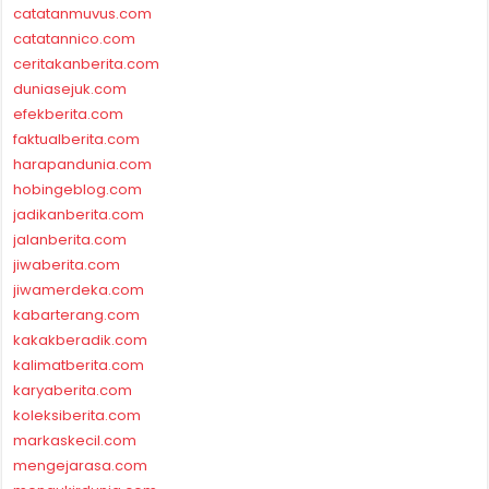
catatanmuvus.com
catatannico.com
ceritakanberita.com
duniasejuk.com
efekberita.com
faktualberita.com
harapandunia.com
hobingeblog.com
jadikanberita.com
jalanberita.com
jiwaberita.com
jiwamerdeka.com
kabarterang.com
kakakberadik.com
kalimatberita.com
karyaberita.com
koleksiberita.com
markaskecil.com
mengejarasa.com