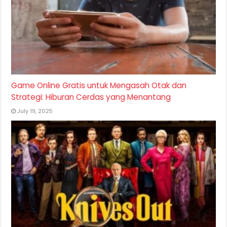
Game Online Gratis untuk Mengasah Otak dan
Strategi: Hiburan Cerdas yang Menantang
July 19, 2025