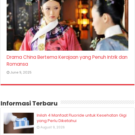
Drama China Bertema Kerajaan yang Penuh Intrik dan
Romansa
June 9, 2025
Informasi Terbaru
Inilah 4 Manfaat Fluoride untuk Kesehatan Gigi
yang Perlu Diketahui
August 9, 2026