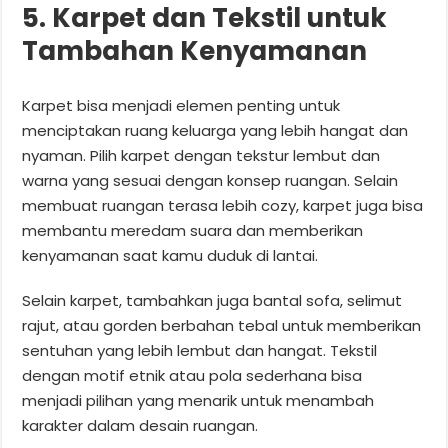
5. Karpet dan Tekstil untuk
Tambahan Kenyamanan
Karpet bisa menjadi elemen penting untuk
menciptakan ruang keluarga yang lebih hangat dan
nyaman. Pilih karpet dengan tekstur lembut dan
warna yang sesuai dengan konsep ruangan. Selain
membuat ruangan terasa lebih cozy, karpet juga bisa
membantu meredam suara dan memberikan
kenyamanan saat kamu duduk di lantai.
Selain karpet, tambahkan juga bantal sofa, selimut
rajut, atau gorden berbahan tebal untuk memberikan
sentuhan yang lebih lembut dan hangat. Tekstil
dengan motif etnik atau pola sederhana bisa
menjadi pilihan yang menarik untuk menambah
karakter dalam desain ruangan.