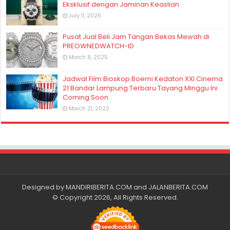
Eksklusif dengan Jaminan Keaslian
July 11, 2026
Pusat Jual Beli Jam Tangan Bekas Mewah di
PREOWNEDWATCH-ID
March 8, 2025
Jadwal Film Bioskop Boemi Kedaton XXI Cinema
21 Bandar Lampung Terbaru Tayang Minggu Ini
Coming Soon
March 21, 2022
Designed by
MANDIRIBERITA.COM
and
JALANBERITA.COM
© Copyright 2026, All Rights Reserved.