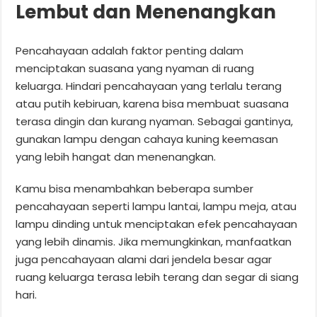
Lembut dan Menenangkan
Pencahayaan adalah faktor penting dalam
menciptakan suasana yang nyaman di ruang
keluarga. Hindari pencahayaan yang terlalu terang
atau putih kebiruan, karena bisa membuat suasana
terasa dingin dan kurang nyaman. Sebagai gantinya,
gunakan lampu dengan cahaya kuning keemasan
yang lebih hangat dan menenangkan.
Kamu bisa menambahkan beberapa sumber
pencahayaan seperti lampu lantai, lampu meja, atau
lampu dinding untuk menciptakan efek pencahayaan
yang lebih dinamis. Jika memungkinkan, manfaatkan
juga pencahayaan alami dari jendela besar agar
ruang keluarga terasa lebih terang dan segar di siang
hari.