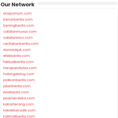
Our Network
arsipumum.com
benarberita.com
beningberita.com
catatanmuvus.com
catatannico.com
ceritakanberita.com
duniasejuk.com
efekberita.com
faktualberita.com
harapandunia.com
hobingeblog.com
jadikanberita.com
jalanberita.com
jiwaberita.com
jiwamerdeka.com
kabarterang.com
kakakberadik.com
kalimatberita.com