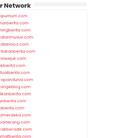
r Network
sipumum.com
narberita.com
ningberita.com
tatanmuvus.com
tatannico.com
ritakanberita.com
niasejuk.com
ekberita.com
ktualberita.com
rapandunia.com
bingeblog.com
dikanberita.com
lanberita.com
waberita.com
wamerdeka.com
barterang.com
kakberadik.com
limatberita.com