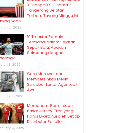
XChange XXI Cinema 21
Tangerang Selatan
Terbaru Tayang Minggu Ini
ming Soon
arch 21, 2022
10 Transfer Pemain
Termahal dalam Sejarah
Sepak Bola: Apakah
Seimbang dengan
rforma?
arch 9, 2025
Cara Merawat dan
Membersihkan Mesin
Scrubber Lantai Agar Lebih
Awet
anuary 31, 2025
Memahami Permintaan
Pasar Jersey: Tren yang
Harus Diketahui oleh Setiap
Distributor Reseller
anuary 14, 2025