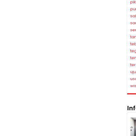
pi
pu
sa
sa
se
ta
te
te
te
te
uj
us
wi
In