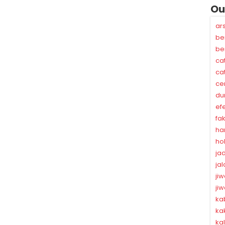
Ou
ar
be
be
ca
ca
ce
du
ef
fa
ha
ho
ja
ja
ji
ji
ka
ka
ka