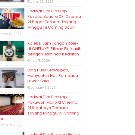
June 26, 2026
Jadwal Film Bioskop
Pesona Square XXI Cinema
21 Bogor Terbaru Tayang
Minggu Ini Coming Soon
arch 21, 2022
Koleksi Jam Tangan Rolex
di ONELUXE: Pilihan Eksklusif
dengan Jaminan Keaslian
July 11, 2026
Blog Puisi Kehidupan,
Menyentuh Hati Pembaca
Lewat Kata
January 1, 2025
Jadwal Film Bioskop
Pakuwon Mall XXI Cinema
21 Surabaya Terbaru
Tayang Minggu Ini Coming
on
arch 21, 2022
Jadwal Film Bioskop Bintaro