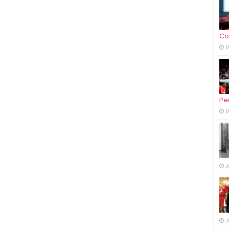
Co
M
Pe
M
J
J