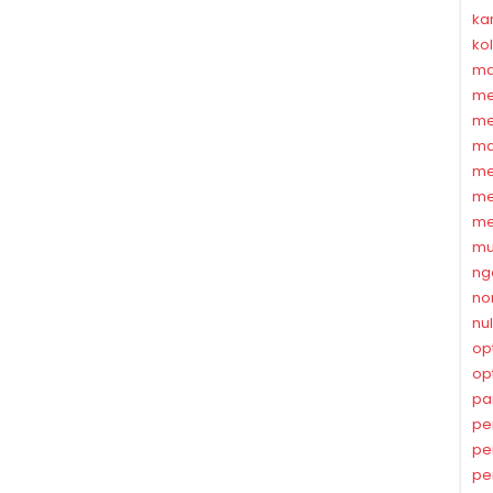
ka
ko
ma
me
me
ma
me
me
me
mu
ng
no
nu
op
op
pa
pe
pe
pe