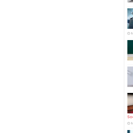
M
So
M