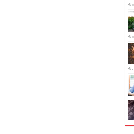
A
A
J