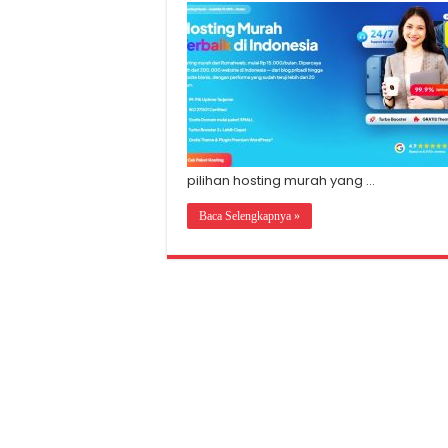
pilihan hosting murah yang …
Baca Selengkapnya »