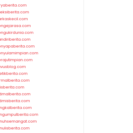
ryaberita.com
leksiberita.com
rkaskecil.com
ngejarasa.com
ngukirdunia.com
ndiriberita.com
nyapaberita.com
nyulamimpian.com
rajutimpian.com
vusblog.com
etikberita.com
rmalberita.com
lisberita.com
timalberita.com
timisberita.com
ngkalberita.com
ngumpulberita.com
nuhsemangat.com
nulisberita.com