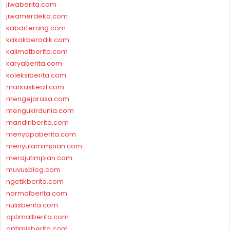
jiwaberita.com
jiwamerdeka.com
kabarterang.com
kakakberadik.com
kalimatberita.com
karyaberita.com
koleksiberita.com
markaskecil.com
mengejarasa.com
mengukirdunia.com
mandiriberita.com
menyapaberita.com
menyulamimpian.com
merajutimpian.com
muvusblog.com
ngetikberita.com
normalberita.com
nulisberita.com
optimalberita.com
optimisberita.com