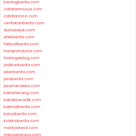
beningberita.com
catatanmuvus.com
catatannico.com
ceritakanberita.com
duniasejuk.com
efekberita.com
faktualberita.com
harapandunia.com
hobingeblog.com
jadikanberita.com
jalanberita.com
jiwaberita.com
jiwamerdeka.com
kabarterang.com
kakakberadik.com
kalimatberita.com
karyaberita.com
koleksiberita.com
markaskecil.com
mengejarasa.com