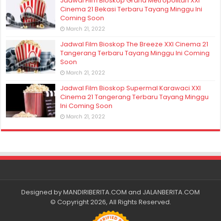
Jadwal Film Bioskop Grand Metropolitan XXI
Cinema 21 Bekasi Terbaru Tayang Minggu Ini
Coming Soon
March 21, 2022
Jadwal Film Bioskop The Breeze XXI Cinema 21
Tangerang Terbaru Tayang Minggu Ini Coming
Soon
March 21, 2022
Jadwal Film Bioskop Supermal Karawaci XXI
Cinema 21 Tangerang Terbaru Tayang Minggu
Ini Coming Soon
March 21, 2022
Designed by
MANDIRIBERITA.COM
and
JALANBERITA.COM
© Copyright 2026, All Rights Reserved.