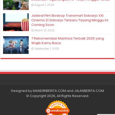
August 1, 2026
Jadwal Film Bioskop Transmart Sidoarjo XXI
Cinema 21 Sidoarjo Terbaru Tayang Minggu Ini
Coming Soon
March 21, 2022
7 Rekomendasi Manhwa Terbaik 2025 yang
Wajib Kamu Baca
September 1, 2025
Designed by
MANDIRIBERITA.COM
and
JALANBERITA.COM
© Copyright 2026, All Rights Reserved.