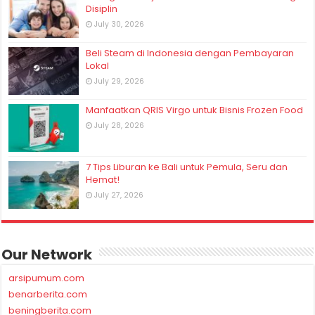
Disiplin
July 30, 2026
Beli Steam di Indonesia dengan Pembayaran
Lokal
July 29, 2026
Manfaatkan QRIS Virgo untuk Bisnis Frozen Food
July 28, 2026
7 Tips Liburan ke Bali untuk Pemula, Seru dan
Hemat!
July 27, 2026
Our Network
arsipumum.com
benarberita.com
beningberita.com