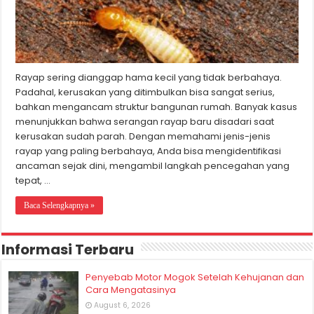
Rayap sering dianggap hama kecil yang tidak berbahaya.
Padahal, kerusakan yang ditimbulkan bisa sangat serius,
bahkan mengancam struktur bangunan rumah. Banyak kasus
menunjukkan bahwa serangan rayap baru disadari saat
kerusakan sudah parah. Dengan memahami jenis-jenis
rayap yang paling berbahaya, Anda bisa mengidentifikasi
ancaman sejak dini, mengambil langkah pencegahan yang
tepat, …
Baca Selengkapnya »
Informasi Terbaru
Penyebab Motor Mogok Setelah Kehujanan dan
Cara Mengatasinya
August 6, 2026